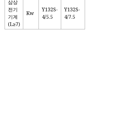
삼상
전기
Y132S-
Y132S-
Kw
기계
4/5.5
4/7.5
(L≥7)