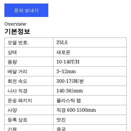
문의 보내기
Overview
기본정보
모델 번호.
ZSLS
상태
새로운
용량
10-140T/H
배달 거리
3~12mm
회전 속도
300-175N/분
나사 직경
140-365mm
운송 패키지
플라스틱 랩
사양
직경 600-1500mm
등록 상표
멋진
기원
중국