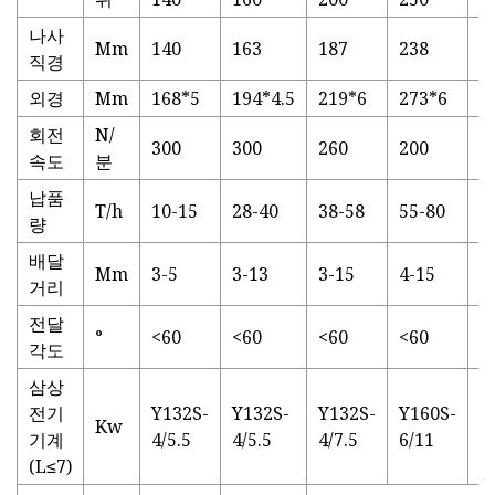
나사
Mm
140
163
187
238
2
직경
외경
Mm
168*5
194*4.5
219*6
273*6
3
회전
N/
300
300
260
200
1
속도
분
납품
T/h
10-15
28-40
38-58
55-80
8
량
배달
Mm
3-5
3-13
3-15
4-15
6
거리
전달
°
<60
<60
<60
<60
<
각도
삼상
전기
Y132S-
Y132S-
Y132S-
Y160S-
Y
Kw
기계
4/5.5
4/5.5
4/7.5
6/11
4
(L≤7)