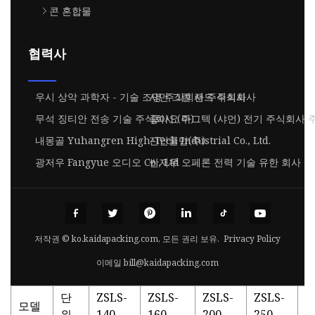
콘 혼합물
협력사
우시 상악 과학자 - 기술 조명 주식회사 주식회사
샤먼 그린 랜드 주식회사
무석 징티안 전송 기술 주식회사 (주)
좋아요 마그텍 (샤먼) 전기 주식회사
내몽골 Yuhangren High-Tech Industrial Co., Ltd.
진안쿨만(주)
광저우 Fangyue 오디오 Co., Ltd
싼저우 오페론 전력 기술 유한 회사
저작권 © ko.kaidapacking.com, 모든 권리 보유.
Privacy Policy
이메일
bill@kaidapacking.com
단
ZSLS-
ZSLS-
ZSLS-
ZSLS-
Z
모델
위
140
160
200
250
3