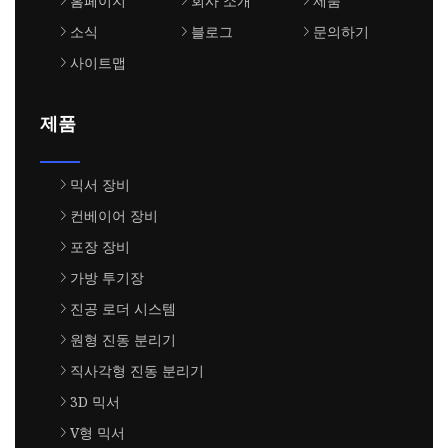
홈페이지
회사 소개
제품
소식
블로그
문의하기
사이트맵
제품
믹서 장비
컨베이어 장비
포장 장비
가방 투기장
진공 로더 시스템
원형 진동 분리기
직사각형 진동 분리기
3D 믹서
V형 믹서